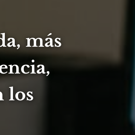
da, más
encia,
 los